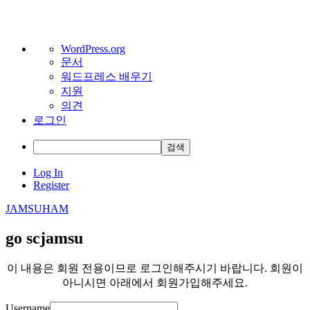
워
WordPress.org
문서
드
워드프레스 배우기
프
지원
레
의견
스
로그인
정
보
검
색
Skip
Log In
to
Register
content
JAMSUHAM
go scjamsu
이 내용은 회원 전용이므로 로그인해주시기 바랍니다. 회원이
아니시면 아래에서 회원가입해주세요.
Username