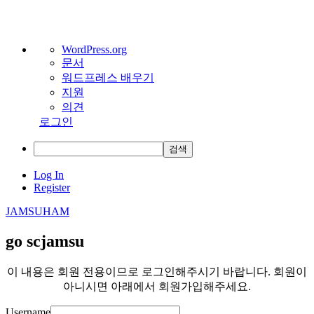
워
WordPress.org
문서
드
워드프레스 배우기
프
지원
레
의견
스
로그인
정
보
검
색
Skip
Log In
to
Register
content
JAMSUHAM
go scjamsu
이 내용은 회원 전용이므로 로그인해주시기 바랍니다. 회원이
아니시면 아래에서 회원가입해주세요.
Username