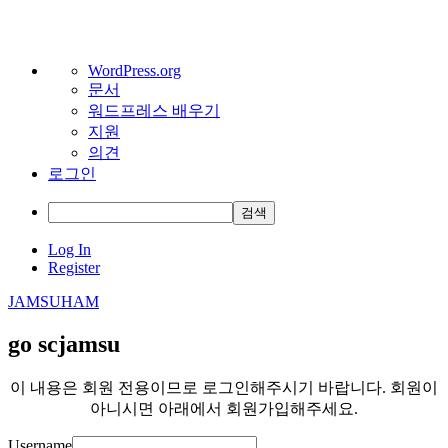
워
WordPress.org
문서
드
워드프레스 배우기
프
지원
레
의견
스
로그인
정
보
검
색
Skip
Log In
to
Register
content
JAMSUHAM
go scjamsu
이 내용은 회원 전용이므로 로그인해주시기 바랍니다. 회원이
아니시면 아래에서 회원가입해주세요.
Username