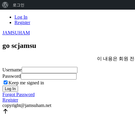
워
로그인
드
Skip
Log In
to
Register
프
content
JAMSUHAM
레
스
go scjamsu
정
이 내용은 회원 
보
Username
Password
Keep me signed in
Log In
Forgot Password
Register
copyright@jamsuham.net
Scroll
Up