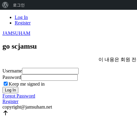
워
로그인
드
Skip
Log In
to
Register
프
content
JAMSUHAM
레
스
go scjamsu
정
이 내용은 회원 
보
Username
Password
Keep me signed in
Log In
Forgot Password
Register
copyright@jamsuham.net
Scroll
Up