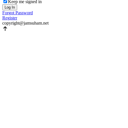
Keep me signed in
Log In
Forgot Password
Register
copyright@jamsuham.net
Scroll
Up