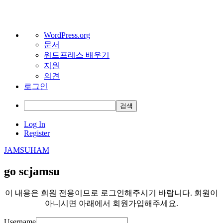
워
WordPress.org
문서
드
워드프레스 배우기
프
지원
레
의견
스
로그인
정
보
검
색
Skip
Log In
to
Register
content
JAMSUHAM
go scjamsu
이 내용은 회원 전용이므로 로그인해주시기 바랍니다. 회원이
아니시면 아래에서 회원가입해주세요.
Username