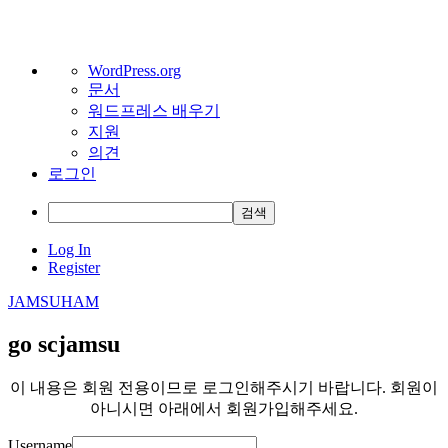
워
WordPress.org
문서
드
워드프레스 배우기
프
지원
레
의견
스
로그인
정
보
검
색
Skip
Log In
to
Register
content
JAMSUHAM
go scjamsu
이 내용은 회원 전용이므로 로그인해주시기 바랍니다. 회원이
아니시면 아래에서 회원가입해주세요.
Username