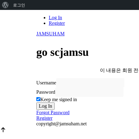
워
로그인
드
Skip
Log In
to
Register
프
content
JAMSUHAM
레
스
go scjamsu
정
보
이 내용은 회원 
Username
Password
Keep me signed in
Log In
Forgot Password
Register
copyright@jamsuham.net
Scroll
Up