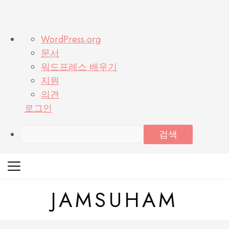
워
WordPress.org
드
문서
프
워드프레스 배우기
레
지원
스
의견
정
로그인
보
검
색
Skip
to
content
JAMSUHAM