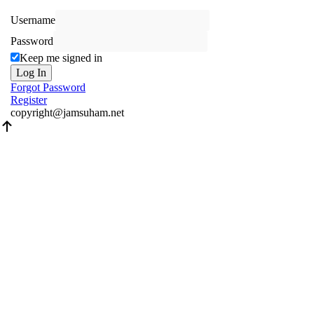
Username
Password
Keep me signed in
Log In
Forgot Password
Register
copyright@jamsuham.net
Scroll
Up