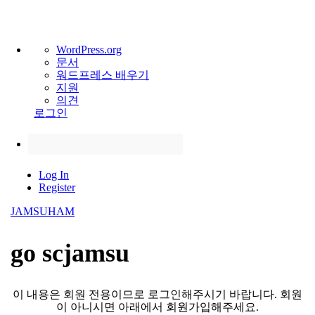
워
WordPress.org
드
문서
프
워드프레스 배우기
레
지원
스
의견
정
로그인
보
검
색
Skip
Log In
to
Register
content
JAMSUHAM
go scjamsu
이 내용은 회원 전용이므로 로그인해주시기 바랍니다. 회원
이 아니시면 아래에서 회원가입해주세요.