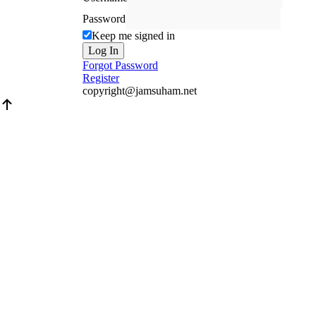
Password
Keep me signed in
Log In
Forgot Password
Register
copyright@jamsuham.net
Scroll
Up