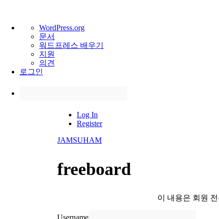
워
WordPress.org
드
문서
프
워드프레스 배우기
레
지원
스
의견
정
로그인
보
검
색
Skip
Log In
to
Register
content
JAMSUHAM
freeboard
이 내용은 회원 
Username